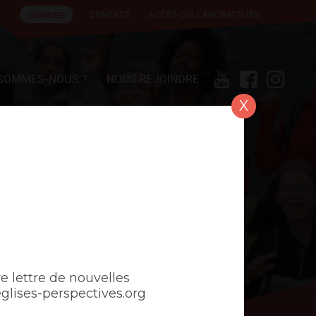
CONTACT
ACCÈS COLLABORATEURS
DONNER
 SOMMES-NOUS ?
NOUS REJOINDRE
X
e lettre de nouvelles
ises-perspectives.org