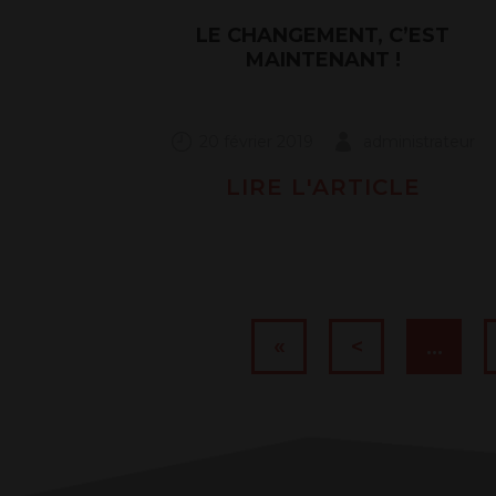
LE CHANGEMENT, C’EST
MAINTENANT !
20 février 2019
administrateur
LIRE L'ARTICLE
«
<
…