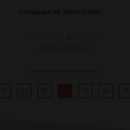
L’ÉVANGILE DE JÉSUS-CHRIST
15 février 2019
administrateur
LIRE L'ARTICLE
10
20
30
…
33
34
35