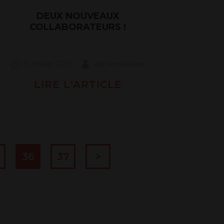
DEUX NOUVEAUX
COLLABORATEURS !
15 février 2019
administrateur
LIRE L'ARTICLE
36
37
>