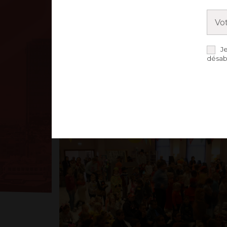
NEWS
J
désab
DE L'UNION