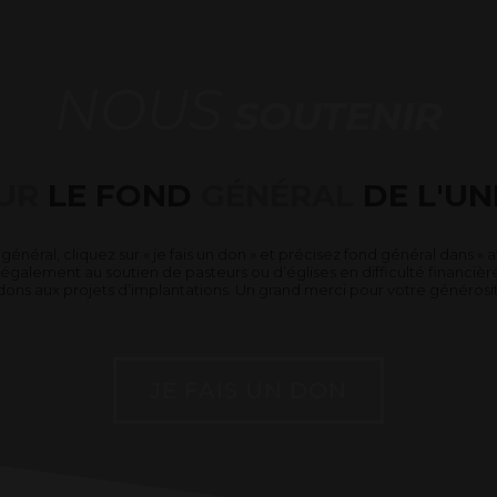
NOUS
SOUTENIR
UR
LE FOND
GÉNÉRAL
DE L'UN
énéral, cliquez sur « je fais un don » et précisez fond général dans «
lement au soutien de pasteurs ou d’églises en difficulté financières 
ns aux projets d’implantations. Un grand merci pour votre générosit
JE FAIS UN DON