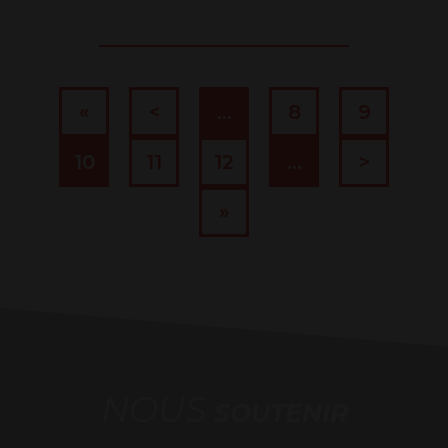
«
<
…
8
9
10
11
12
…
>
»
NOUS
SOUTENIR