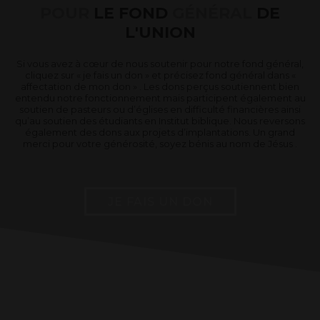
POUR
LE FOND
GÉNÉRAL
DE
L'UNION
Si vous avez à cœur de nous soutenir pour notre fond général,
cliquez sur « je fais un don » et précisez fond général dans «
affectation de mon don » . Les dons perçus soutiennent bien
entendu notre fonctionnement mais participent également au
soutien de pasteurs ou d’églises en difficulté financières ainsi
qu’au soutien des étudiants en Institut biblique. Nous reversons
également des dons aux projets d’implantations. Un grand
merci pour votre générosité, soyez bénis au nom de Jésus .
JE FAIS UN DON