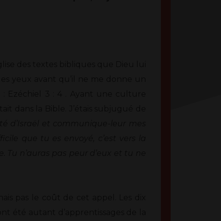
ise des textes bibliques que Dieu lui
 pas les yeux avant qu’il ne me donne un
 : Ezéchiel 3 : 4 . Ayant une culture
ait dans la Bible. J’étais subjugué de
té d’Israël et communique-leur mes
icile que tu es envoyé, c’est vers la
e. Tu n’auras pas peur d’eux et tu ne
inais pas le coût de cet appel. Les dix
 ont été autant d’apprentissages de la