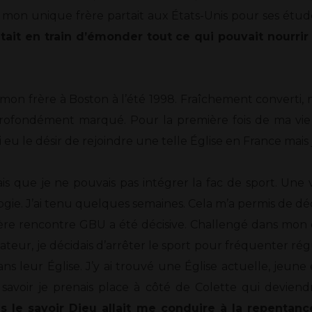
on unique frère partait aux États-Unis pour ses études
était en train d’émonder tout ce qui pouvait nourrir
 mon frère à Boston à l’été 1998. Fraîchement converti, mo
rofondément marqué. Pour la première fois de ma vie j
’ai eu le désir de rejoindre une telle Église en France mai
is que je ne pouvais pas intégrer la fac de sport. Une vr
logie. J’ai tenu quelques semaines. Cela m’a permis de dé
mière rencontre GBU a été décisive. Challengé dans m
éateur, je décidais d’arrêter le sport pour fréquenter 
ns leur Église. J’y ai trouvé une Église actuelle, jeune e
savoir je prenais place à côté de Colette qui deviendr
s le savoir Dieu allait me conduire à la repentance 