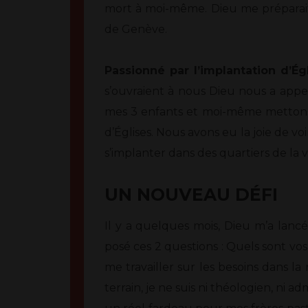
mort à moi-même. Dieu me préparait 
de Genève.
Passionné par l’implantation d’Ég
s’ouvraient à nous Dieu nous a appe
mes 3 enfants et moi-même mettons n
d’Églises. Nous avons eu la joie de voi
s’implanter dans des quartiers de la 
UN NOUVEAU DÉFI
Il y a quelques mois, Dieu m’a lanc
posé ces 2 questions : Quels sont vo
me travailler sur les besoins dans l
terrain, je ne suis ni théologien, ni 