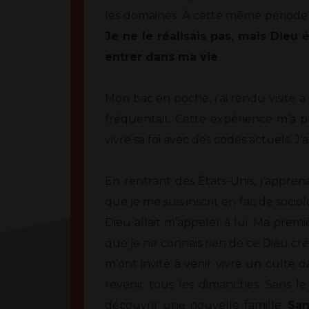
les domaines. À cette même période m
Je ne le réalisais pas, mais Dieu 
entrer dans ma vie
.
Mon bac en poche, j’ai rendu visite à
fréquentait. Cette expérience m’a p
vivre sa foi avec des codes actuels. J
En rentrant des États-Unis, j’apprena
que je me suis inscrit en fac de socio
Dieu allait m’appeler à lui. Ma pre
que je ne connais rien de ce Dieu cr
m’ont invité à venir vivre un culte da
revenir tous les dimanches. Sans le 
découvrir une nouvelle famille.
San