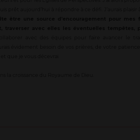
urs et pour les Églises de Perspectives. J’ai alors prop
is prêt aujourd’hui à répondre à ce défi. J’aurais plaisi
ite être une source d’encouragement pour mes f
, traverser avec elles les éventuelles tempêtes,
ollaborer avec des équipes pour faire avancer le trav
aurais évidement besoin de vos prières, de votre patien
r et que je vous décevrai.
ans la croissance du Royaume de Dieu.