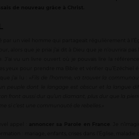
ssais de nouveau grâce à Christ.
L
par un vieil homme qui partageait régulièrement à l’Égl
 jour, alors que je priai j’ai dit à Dieu que je n’ouvrirai
 J’ai vu un livre ouvert où je pouvais lire la référence
es yeux pour prendre ma Bible et vérifier qu’Ezéchiel ét
ue j’ai lu : «
Fils de l’homme, va trouver la communau
 un peuple dont le langage est obscur et la langue diff
ton front aussi dur qu’un diamant, plus dur que la pierr
ême si c’est une communauté de rebelles.
»
uvel appel :
annoncer sa Parole en France
. Je n’imag
ormation : mariage, enfants, crises dans l’Église, maladie