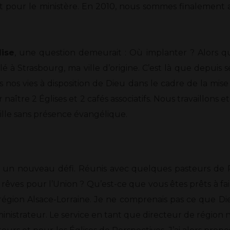
pour le ministère. En 2010, nous sommes finalement all
lise
, une question demeurait : Où implanter ? Alors que
lé à Strasbourg, ma ville d’origine. C’est là que depui
os vies à disposition de Dieu dans le cadre de la mise
r naître 2 Églises et 2 cafés associatifs. Nous travaillons 
ville sans présence évangélique.
é un nouveau défi. Réunis avec quelques pasteurs de P
s rêves pour l’Union ? Qu’est-ce que vous êtes prêts à f
a région Alsace-Lorraine. Je ne comprenais pas ce que Di
administrateur. Le service en tant que directeur de région 