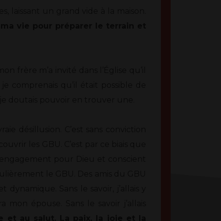
, laissant un grand vide à la maison.
 ma vie pour préparer le terrain et
n frère m’a invité dans l’Église qu’il
e comprenais qu’il était possible de
s je doutais pouvoir en trouver une.
aie désillusion. C’est sans conviction
couvrir les GBU. C’est par ce biais que
on engagement pour Dieu et conscient
régulièrement le GBU. Des amis du GBU
t dynamique. Sans le savoir, j’allais y
a mon épouse. Sans le savoir j’allais
et au salut. La paix, la joie et la