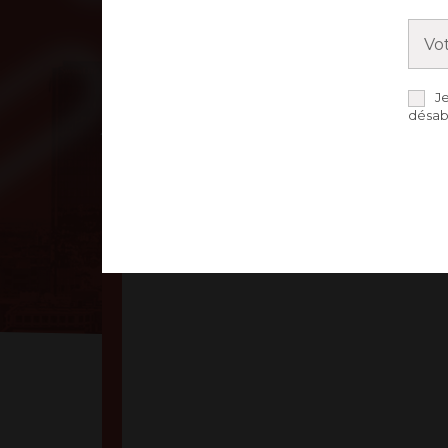
J
ARNAUD SCHRODI
désab