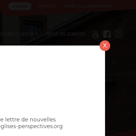
CONTACT
ACCÈS COLLABORATEURS
DONNER
 SOMMES-NOUS ?
NOUS REJOINDRE
X
e lettre de nouvelles
ises-perspectives.org