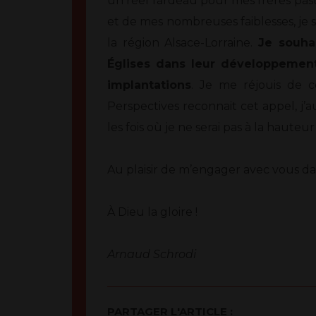
un réel fardeau pour mes frères paste
et de mes nombreuses faiblesses, je su
la région Alsace-Lorraine.
Je souha
Églises dans leur développement
implantations
. Je me réjouis de c
Perspectives reconnait cet appel, j’
les fois où je ne serai pas à la hauteu
Au plaisir de m’engager avec vous d
À Dieu la gloire !
Arnaud Schrodi
PARTAGER L'ARTICLE :