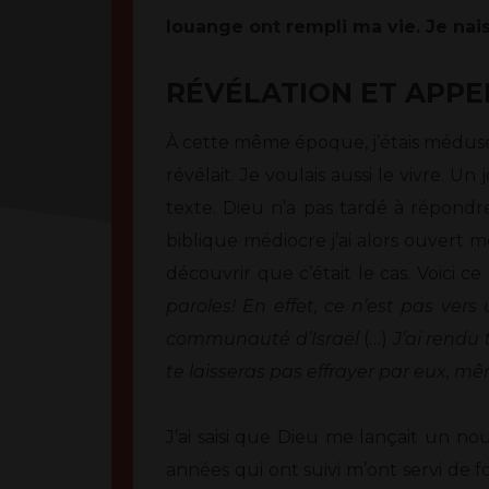
louange ont rempli ma vie. Je nai
RÉVÉLATION ET APPE
À cette même époque, j’étais médusé 
révélait. Je voulais aussi le vivre. Un
texte. Dieu n’a pas tardé à répondre.
biblique médiocre j’ai alors ouvert m
découvrir que c’était le cas. Voici ce q
paroles! En effet, ce n’est pas vers
communauté d’Israël
(…)
J’ai rendu 
te laisseras pas effrayer par eux, m
J’ai saisi que Dieu me lançait un no
années qui ont suivi m’ont servi de f