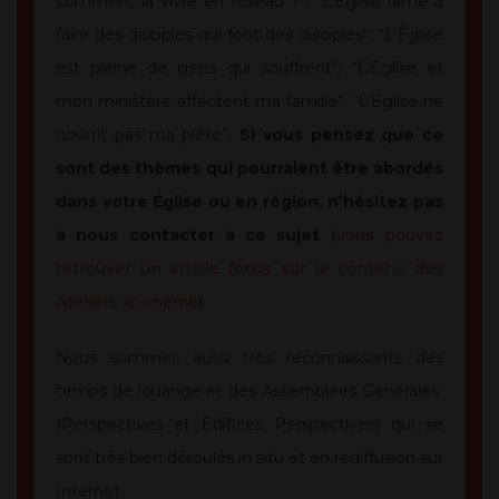
comment la vivre en réseau ?”, “L’Église rame à
faire des disciples qui font des disciples”; “L’Église
est pleine de gens qui souffrent”; “L’Église et
mon ministère affectent ma famille”; “L’Église ne
nourrit pas ma piété”.
Si vous pensez que ce
sont des thèmes qui pourraient être abordés
dans votre Église ou en région, n’hésitez pas
à nous contacter à ce sujet
(
vous pouvez
retrouver un article focus sur le contenu des
Ateliers ici-même
).
Nous sommes aussi très reconnaissants des
temps de louange et des Assemblées Générales
(Perspectives et Édifices Perspectives) qui se
sont très bien déroulés in situ et en rediffusion sur
Internet.