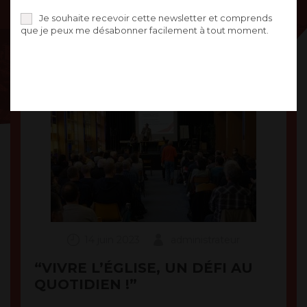
PSP 2023]
Je souhaite recevoir cette newsletter et comprends
que je peux me désabonner facilement à tout moment.
14 juin 2023
administrateur
“VIVRE L’ÉGLISE, UN DÉFI AU
QUOTIDIEN !”