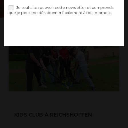
Je souhaite recevoir cette newsletter et comprends
que je peux me désabonner facilement à tout moment.
KIDS CLUB À REICHSHOFFEN