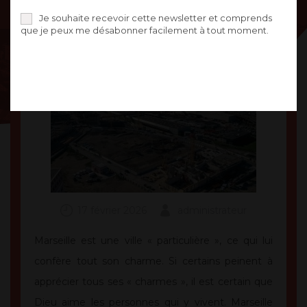
Je souhaite recevoir cette newsletter et comprends
que je peux me désabonner facilement à tout moment.
17 février 2026
administrateur
Marseille est une ville « particulière », ce qui lui
confère tout son charme. Si certains peinent à
apprécier tous ses « charmes », il est certain que
Dieu aime les personnes qui y vivent. Marseille