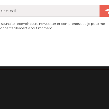
e souhaite recevoir cette newsletter et comprends que je peux me
NTE ÉVANGÉLIQUE DE LA
onner facilement à tout moment.
11 décembre 2018
dev