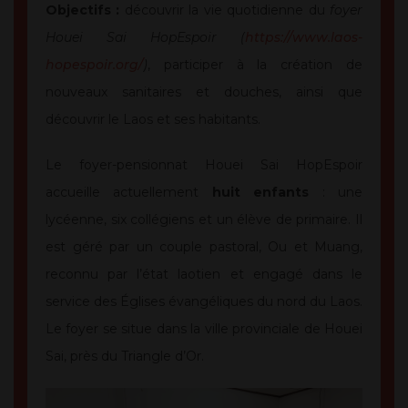
Objectifs :
découvrir la vie quotidienne du
foyer
Houei Sai HopEspoir (
https://www.laos-
hopespoir.org/
)
, participer à la création de
nouveaux sanitaires et douches, ainsi que
découvrir le Laos et ses habitants.
Le foyer-pensionnat Houei Sai HopEspoir
accueille actuellement
huit enfants
: une
lycéenne, six collégiens et un élève de primaire. Il
est géré par un couple pastoral, Ou et Muang,
reconnu par l’état laotien et engagé dans le
service des Églises évangéliques du nord du Laos.
Le foyer se situe dans la ville provinciale de Houei
Sai, près du Triangle d’Or.