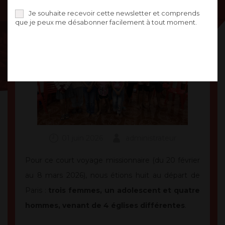
Je souhaite recevoir cette newsletter et comprends
que je peux me désabonner facilement à tout moment.
01 juin 2026
administrateur
Pour ce court voyage missionnaire (du 20 février
au 8 mars 2026), nous étions huit au départ de
Paris :
trois femmes, un adolescent et quatre
hommes, venant de 4 églises différentes
.