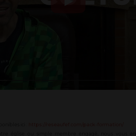
onibles ici :
https://reseaufef.com/pack-formation/
otre église ou simple membre engagé, nous vous en