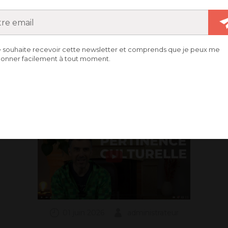
e souhaite recevoir cette newsletter et comprends que je peux me
– LA PERTINENCE CULTU
onner facilement à tout moment.
01 juin 2026
administrateur