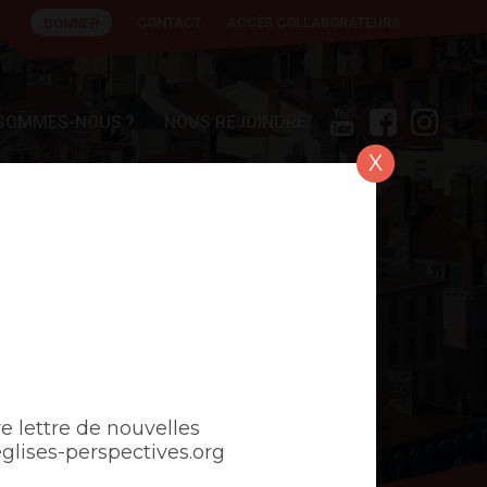
CONTACT
ACCÈS COLLABORATEURS
DONNER
 SOMMES-NOUS ?
NOUS REJOINDRE
X
e lettre de nouvelles
ises-perspectives.org