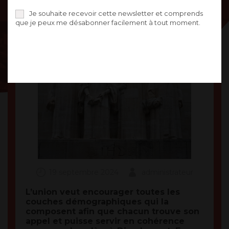
Je souhaite recevoir cette newsletter et comprends
que je peux me désabonner facilement à tout moment.
19 septembre 2024
administrateur
L’union veut encourager toutes les
couches démographiques qui la
composent afin que chacun trouve son
appel et puisse servir en cohérence