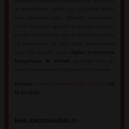
exigences académiques souhaitées et de profiter
de moments de qualité avec ma petite famille.
Mes rencontres avec différents responsables
m’ont beaucoup apporté et permis d’acquérir
plus de compétences dans le ministère pastoral.
Le déroulement de mon stage hebdomadaire
dans ma nouvelle église (
Église Protestante
Évangélique de Créteil
) se passe bien, de
même, je prévois de prolonger pour la 3ᵉ année.
Contact :
harris.lamonnaie973@gmail.com
/ 06
52 37 03 34
MIA ANDRIAMBALO