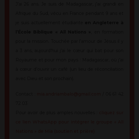
J’ai 26 ans. Je suis de Madagascar, j’ai grandi en
Afrique du Sud, vécu en France pendant 9 ans et
je suis actuellement étudiante
en Angleterre à
l’École Biblique « All Nations »
, en formation
pour la mission. Touchée par l’amour de Jésus il y
a 3 ans, aujourd’hui j’ai le cœur qui bat pour son
Royaume et pour mon pays : Madagascar, où j’ai
à cœur d’ouvrir un café (un lieu de réconciliation
avec Dieu et son prochain).
Contact :
mia.andriambalo@gmail.com
/ 06 61 42
72 03
Pour avoir de plus amples nouvelles :
cliquez sur
ce lien WhatsApp pour intégrer le groupe « All
Nations » de Mia (soutien et prière)