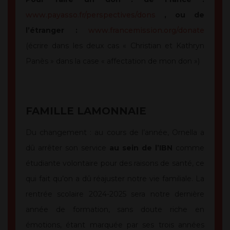
www.payasso.fr/perspectives/dons
,
ou de
l’étranger :
www.francemission.org/donate
(
écrire dans les deux cas «
Christian et Kathryn
Panès » dans la case « affectation de mon don »)
FAMILLE LAMONNAIE
Du changement : au cours de l’année, Ornella a
dû arrêter son service
au sein de l’IBN
comme
étudiante volontaire pour des raisons de santé, ce
qui fait qu’on a dû réajuster notre vie familiale. La
rentrée scolaire 2024-2025 sera notre dernière
année de formation, sans doute riche en
émotions, étant marquée par ses trois années