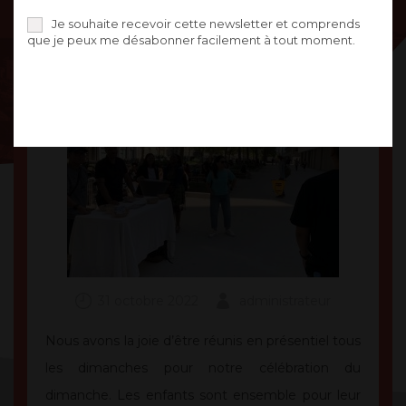
Je souhaite recevoir cette newsletter et comprends
que je peux me désabonner facilement à tout moment.
31 octobre 2022
administrateur
Nous avons la joie d’être réunis en présentiel tous
les dimanches pour notre célébration du
dimanche. Les enfants sont ensemble pour leur