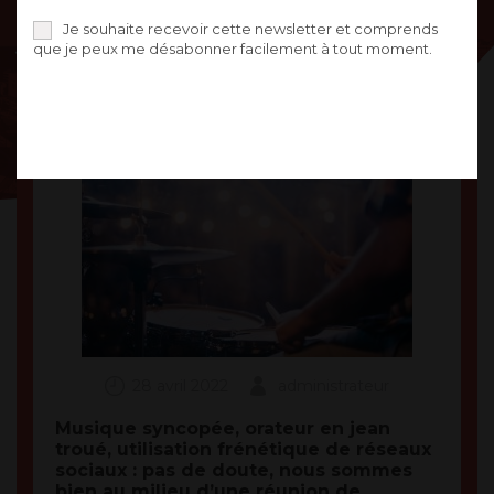
JEUNESSE
Je souhaite recevoir cette newsletter et comprends
que je peux me désabonner facilement à tout moment.
28 avril 2022
administrateur
Musique syncopée, orateur en jean
troué, utilisation frénétique de réseaux
sociaux : pas de doute, nous sommes
bien au milieu d’une réunion de