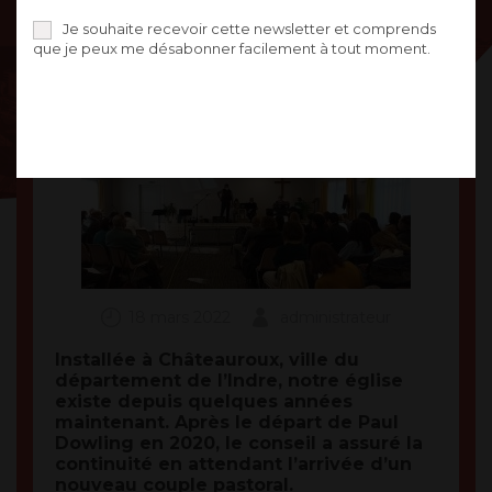
PARTAGE
Je souhaite recevoir cette newsletter et comprends
que je peux me désabonner facilement à tout moment.
18 mars 2022
administrateur
Installée à Châteauroux, ville du
département de l’Indre, notre église
existe depuis quelques années
maintenant. Après le départ de Paul
Dowling en 2020, le conseil a assuré la
continuité en attendant l’arrivée d’un
nouveau couple pastoral.