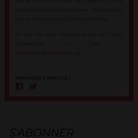
ville de Paris est
Fluctuat nec mergitur,
« battu
par les flots mais ne sombre pas ». Merci de prier
que ce soit vrai pour nos Églises parisiennes.
Un seul site pour retrouver toutes les Eglises
Perspectives à Paris :
eglisesevangeliquesparis.org
PARTAGER L'ARTICLE :
S'ABONNER