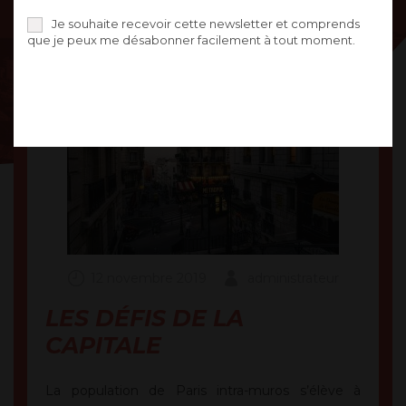
Je souhaite recevoir cette newsletter et comprends
que je peux me désabonner facilement à tout moment.
12 novembre 2019
administrateur
LES DÉFIS DE LA
CAPITALE
La population de Paris intra-muros s’élève à