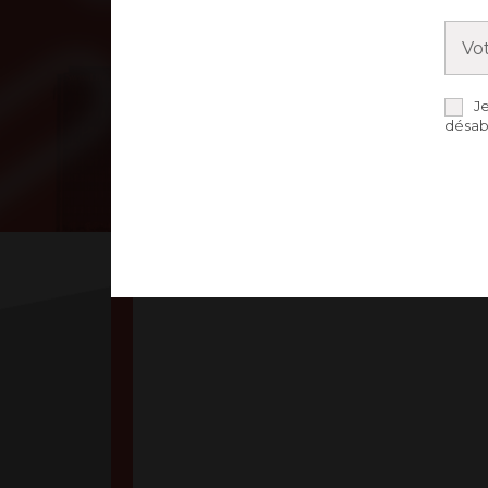
J
SÉMINAIRE PASTO
désab