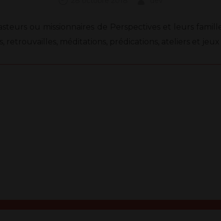
28 octobre 2018
dev
teurs ou missionnaires de Perspectives et leurs famill
retrouvailles, méditations, prédications, ateliers et je