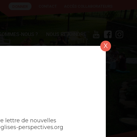
CONTACT
ACCÈS COLLABORATEURS
DONNER
 SOMMES-NOUS ?
NOUS REJOINDRE
X
e lettre de nouvelles
ises-perspectives.org